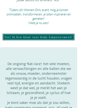
Tijdens dit Women-Only event mag je komen
ontmoeten, transformeren, je laten inspireren en
genieten!
Meld je nu aan!
Yes! Ik ben klaar voor Body Empowerment!
De ongoing ‘Rat-race’; het vele moeten,
alle verwachtingen en alle ballen die we
als vrouw, moeder, onderneemster
tegenwoordig in de lucht houden, vragen
veel tijd, energie en aandacht. Stiekem
weet je dat wel, je merkt het aan je
lichaam, je gezondheid, je cyclus of hoe
je je voelt.
Je bent vaker moe als dat je zou willen,
hebt regelmatig ongemak, pijn, of voelt je