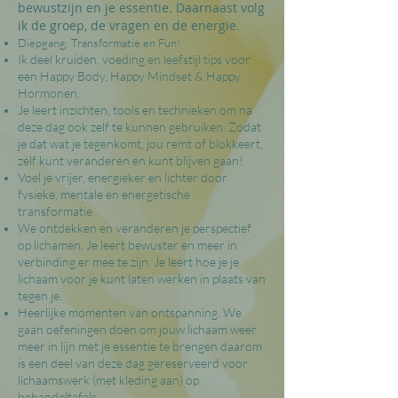
bewustzijn en je essentie. Daarnaast volg
ik de groep,
de vragen en de energie.
Diepgang, Transformatie en Fun!
Ik deel kruiden, voeding en leefstijl tips voor
een Happy Body, Happy Mindset & Happy
Hormonen.
Je leert inzichten, tools en technieken om na
deze dag ook zelf te kunnen gebruiken. Zodat
je dat wat je tegenkomt, jou remt of blokkeert,
zelf kunt veranderen en kunt blijven gaan!
Voel je vrijer, energieker en lichter door
fysieke, mentale en energetische
transformatie
We ontdekken en veranderen je perspectief
op lichamen. Je leert bewuster en meer in
verbinding er mee te zijn. Je leert hoe je je
lichaam voor je kunt laten werken in plaats van
tegen je.
Heerlijke momenten van ontspanning. We
gaan oefeningen doen om jouw lichaam weer
meer in lijn met je essentie te brengen daarom
is een deel van deze dag gereserveerd voor
lichaamswerk (met kleding aan) op
behandeltafels.