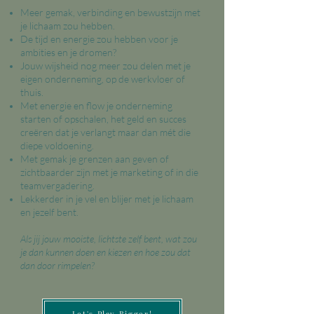
Meer gemak, verbinding en bewustzijn met
je lichaam zou hebben.
De tijd en energie zou hebben voor je
ambities en je dromen?
Jouw wijsheid nog meer zou delen met je
eigen onderneming, op de werkvloer of
thuis.
Met energie en flow je onderneming
starten of opschalen, het geld en succes
creëren dat je verlangt maar dan mét die
diepe voldoening.
Met gemak je grenzen aan geven of
zichtbaarder zijn met je marketing of in die
teamvergadering.
Lekkerder in je vel en blijer met je lichaam
en jezelf bent.
Als jij jouw mooiste, lichtste zelf bent, wat zou
je dan kunnen doen en kiezen en hoe zou dat
dan door rimpelen?
Let's Play Bigger!