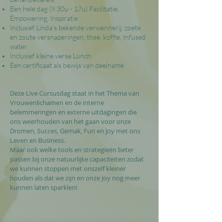
Een hele dag (9.30u - 17u) Facilitatie,
Empowering, Inspiratie
Inclusief Linda's bekende verwennerij; zoete
en zoute versnaperingen, thee, koffie, Infused
water
Inclusief kleine verse Lunch
Een certificaat als bewijs van deelname
Deze Live Cursusdag staat in het Thema van
Vrouwen
lichamen
en de interne
belemmeringen en externe uitdagingen die
ons weerhouden van het gaan voor onze
Dromen, Succes, Gemak, Fun en Joy met ons
Leven en Business.
Maar ook welke tools en strategieën beter
passen bij onze natuurlijke capaciteiten zodat
we kunnen stoppen met onszelf kleiner
houden als dat we zijn en onze Joy nog meer
kunnen laten sparklen!