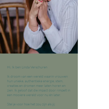
Hi, Ik ben Linda Verschuren
Ik droom van een wereld waarin vrouwen
hun unieke, authentieke energie, stem,
creaties en dromen meer laten horen en
zien. Ik geloof dat die impact door rimpelt in
een mooiere wereld voor nu én later.
Stel je voor hoe het zou zijn als jij: