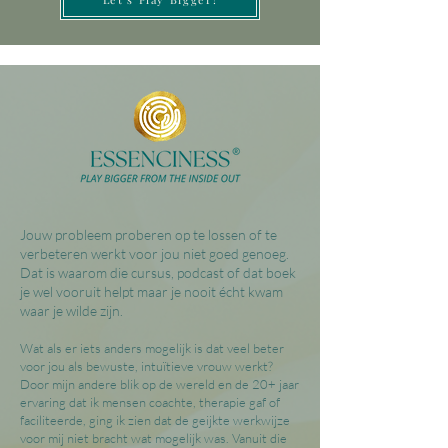
Jouw probleem proberen op te lossen of te
verbeteren werkt voor jou niet goed genoeg.
Dat is waarom die cursus, podcast of dat boek
je wel vooruit helpt maar je nooit écht kwam
waar je wilde zijn.
Wat als er iets anders mogelijk is dat veel beter
voor jou als bewuste, intuïtieve vrouw werkt?
Door mijn andere blik op de wereld en de 20+ jaar
ervaring dat ik mensen coachte, therapie gaf of
faciliteerde, ging ik zien dat de geijkte werkwijze
voor mij niet bracht wat mogelijk was. Vanuit die