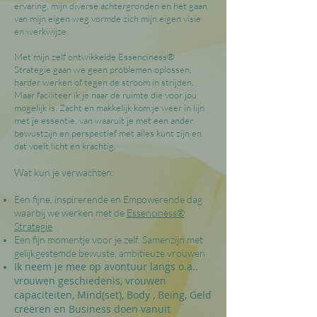
ervaring, mijn diverse achtergronden en het gaan
van mijn eigen weg vormde zich mijn eigen visie
en werkwijze.
Met mijn zelf ontwikkelde Essenciness®
Strategie gaan we geen problemen oplossen,
harder werken of tegen de stroom in strijden.
Maar faciliteer ik je naar de ruimte die voor jou
mogelijk is. Zacht en makkelijk kom je weer in lijn
met je essentie, van waaruit je met een ander
bewustzijn en perspectief met alles kunt zijn en
dat voelt licht en krachtig.
Wat kun je verwachten:
Een fijne, inspirerende en Empowerende dag
waarbij we werken met de
Essenciness®
Strategie
Een fijn momentje voor je zelf. Samenzijn met
gelijkgestemde bewuste, ambitieuze vrouwen
Ik neem je mee op avontuur langs o.a..
vrouwen geschiedenis,
vrouwen
capaciteiten, Mind(set), Body , Being, Geld
creëren en
Business doen vanuit