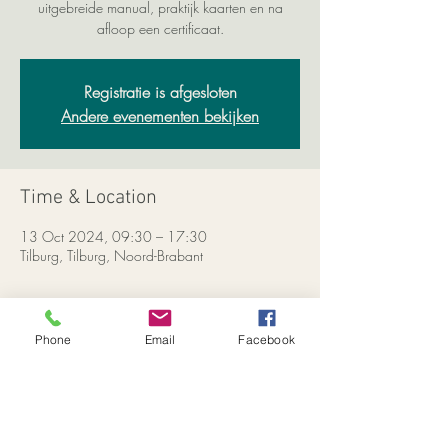
uitgebreide manual, praktijk kaarten en na
afloop een certificaat.
Registratie is afgesloten
Andere evenementen bekijken
Time & Location
13 Oct 2024, 09:30 – 17:30
Tilburg, Tilburg, Noord-Brabant
About the Event
Phone
Email
Facebook
Klik hier om meer over de Access Bars Class te 
lezen