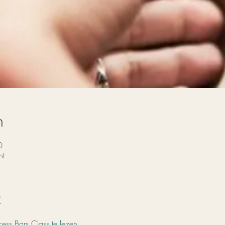
n
0
nt
t
ess Bars Class te lezen