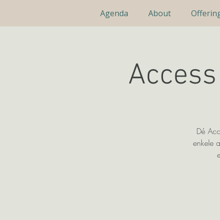
Agenda
About
Offerin
Access 
Dé Acce
enkele a