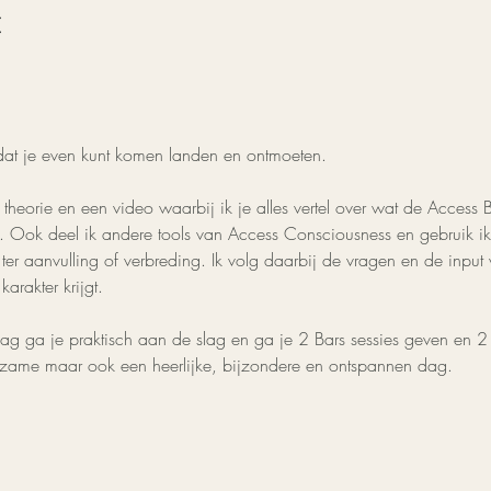
t
dat je even kunt komen landen en ontmoeten.
heorie en een video waarbij ik je alles vertel over wat de Access 
. Ook deel ik andere tools van Access Consciousness en gebruik ik 
ter aanvulling of verbreding. Ik volg daarbij de vragen en de input
arakter krijgt.
dag ga je praktisch aan de slag en ga je 2 Bars sessies geven en 2
eerzame maar ook een heerlijke, bijzondere en ontspannen dag.