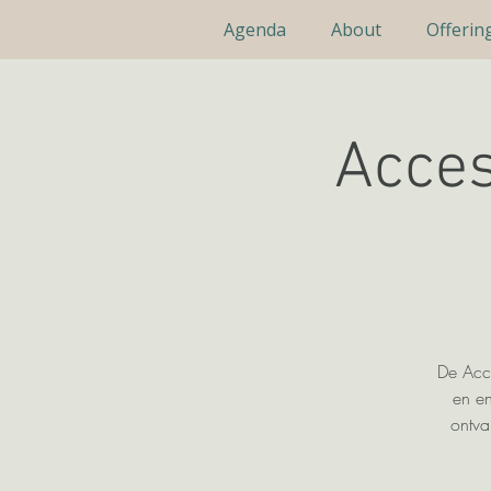
Agenda
About
Offerin
Acces
De Acce
en en
ontva