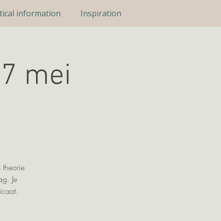
tical information
Inspiration
17 mei
 theorie
ag. Je
icaat.