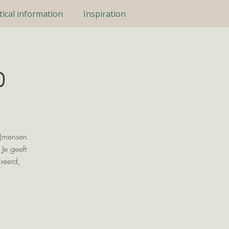
tical information
Inspiration
p
 (mensen
Je geeft
reerd,