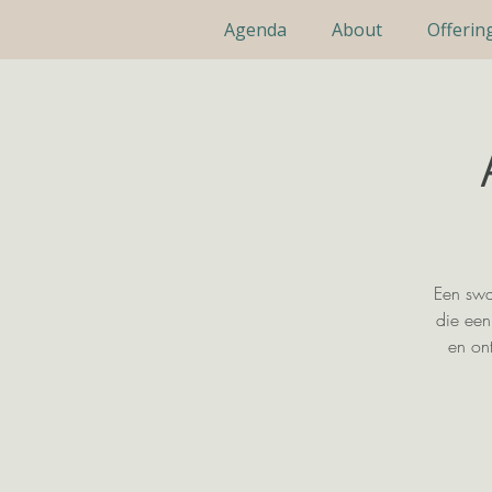
Agenda
About
Offerin
Een swa
die een
en on