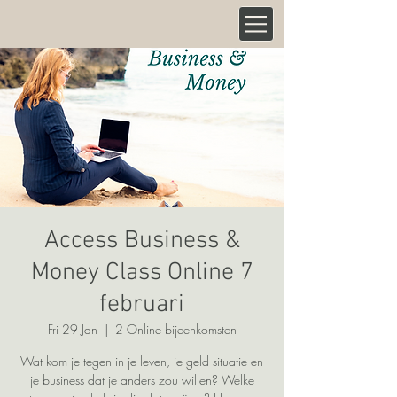
Access Business &
Money Class Online 7
februari
Fri 29 Jan
  |  
2 Online bijeenkomsten
Wat kom je tegen in je leven, je geld situatie en
je business dat je anders zou willen? Welke