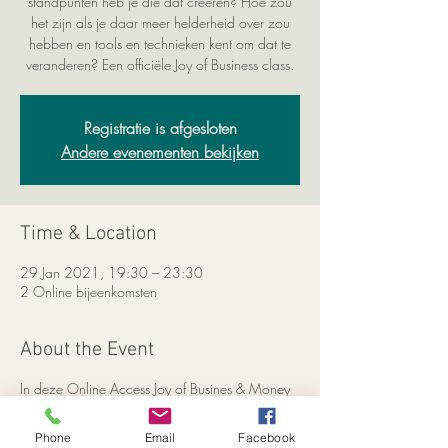
standpunten heb je die dat creëren? Hoe zou
het zijn als je daar meer helderheid over zou
hebben en tools en technieken kent om dat te
veranderen? Een officiële Joy of Business class.
Registratie is afgesloten
Andere evenementen bekijken
Time & Location
29 Jan 2021, 19:30 – 23:30
2 Online bijeenkomsten
About the Event
In deze Online Access Joy of Busines & Money
class gaan we in 2 avonden ontdekken wat er
werkelijk mogelijk is met Bewust Business doen.
Phone
Email
Facebook
Maar ook kijken we naar wat er nog meer