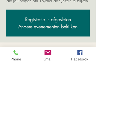
die jou helpen om 'Loyaler aan Jezelf' te blijven.
Registratie is afgesloten
Andere evenementen bekijken
Time & Location
Phone
Email
Facebook
27 Jul 2022, 10:00 – 31 Aug 2022, 10:00
Via mail
Share This Event
info@lindaverschuren.com
|
0650254037
|
Tilburg, Noord-Brabant, Nederland | ©
copyright Website, afbeeldingen en Teksten