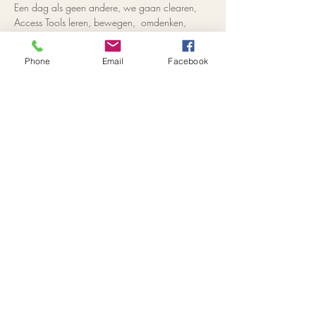
Een dag als geen andere, we gaan clearen, 
Access Tools leren, bewegen,  omdenken, 
empoweren en het word een feest!!
Je ontvangt bij deze class:
Phone
Email
Facebook
Een welkomst mail met informatie over 
deze dag; helderheid en gemak voor 
jouw dag!
Een Empower je dag Tool kit; haal alles uit 
deze dag!
Audio na de class; verdiep en haal nog 
meer uit deze dag!
Read More >
Share This Event
info@lindaverschuren.com
|
0650254037
|
Tilburg, Noord-Brabant, Nederland | ©