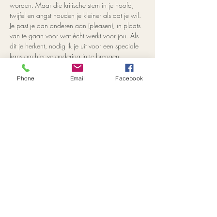
worden. Maar die kritische stem in je hoofd, 
twijfel en angst houden je kleiner als dat je wil. 
Je past je aan anderen aan (pleasen), in plaats 
van te gaan voor wat écht werkt voor jou. Als 
dit je herkent, nodig ik je uit voor een speciale 
kans om hier verandering in te brengen.
Herfst Introductie Workshop:
 In mijn 
mini-
Phone
Email
Facebook
workshop "Leef je Essentie"
 nemen we samen 
een stap terug van de dagelijkse drukte en 
gaan we dieper in op wie je werkelijk bent. 
Het is dé tijd om, in lijn met de natuur die je nu 
om je heen ziet, je aandacht naar binnen te 
richten en te kiezen om los te laten wat je niet 
meer dient. Een…
Read More >
Share This Event