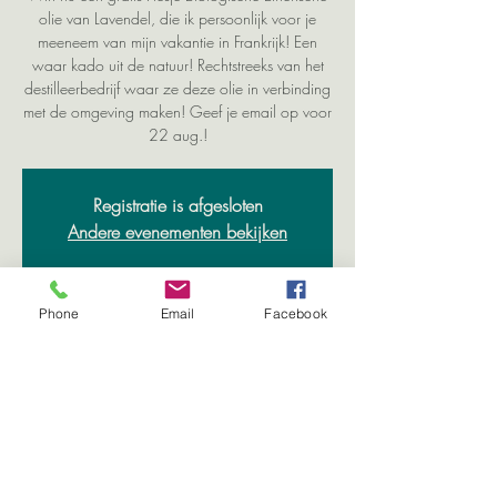
olie van Lavendel, die ik persoonlijk voor je
meeneem van mijn vakantie in Frankrijk! Een
waar kado uit de natuur! Rechtstreeks van het
destilleerbedrijf waar ze deze olie in verbinding
met de omgeving maken! Geef je email op voor
22 aug.!
Registratie is afgesloten
Andere evenementen bekijken
Phone
Email
Facebook
Time & Location
22 Aug 2021, 19:00 – 23:00
Online aanmelden
Share This Event